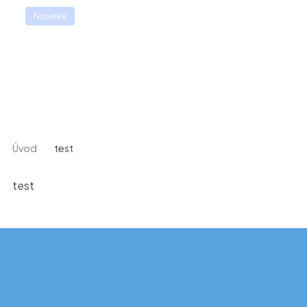
🌟️Přihlašte se na 21. ročník odborné konference
Novinka
Efektivní nemocnice 2026 (24. - 25.11.2026, Clarion Congress
hotelu Praha - Vysočany). Více informací
ZDE
🌟️
Úvod
test
test