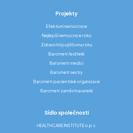
Projekty
Efektivní nemocnice
Nejlepší nemocnice roku
Zdravotní pojišťovna roku
Barometr ředitelé
Barometr medici
Barometr sestry
Barometr pacientské organizace
Barometr zaměstnavatelé
Sídlo společnosti
HEALTHCARE INSTITUTE o.p.s.