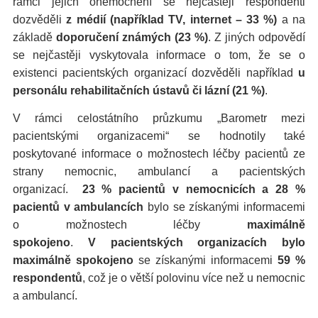
rámci jejich onemocnění se nejčastěji respondenti
dozvěděli
z médií (například TV, internet – 33 %)
a na
základě
doporučení známých (23 %)
. Z jiných odpovědí
se nejčastěji vyskytovala informace o tom, že se o
existenci pacientských organizací dozvěděli například
u
personálu rehabilitačních ústavů či lázní (21 %)
.
V rámci celostátního průzkumu „Barometr mezi
pacientskými organizacemi“ se hodnotily také
poskytované informace o možnostech léčby pacientů ze
strany nemocnic, ambulancí a pacientských
organizací.
23 % pacientů v nemocnicích a 28 %
pacientů v ambulancích
bylo se získanými informacemi
o možnostech léčby
maximálně
spokojeno
.
V pacientských organizacích bylo
maximálně spokojeno
se získanými informacemi
59 %
respondentů
, což je o větší polovinu více než u nemocnic
a ambulancí.