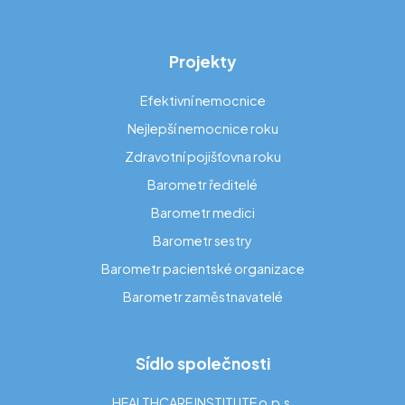
Projekty
Efektivní nemocnice
Nejlepší nemocnice roku
Zdravotní pojišťovna roku
Barometr ředitelé
Barometr medici
Barometr sestry
Barometr pacientské organizace
Barometr zaměstnavatelé
Sídlo společnosti
HEALTHCARE INSTITUTE o.p.s.