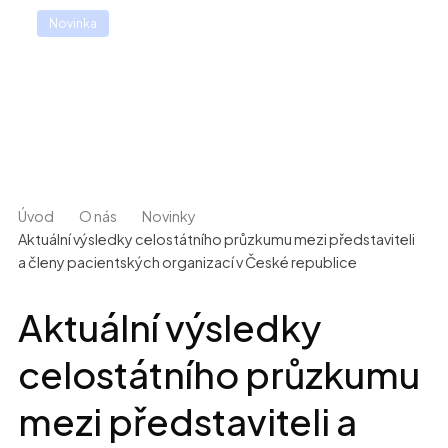
🌟️Přihlašte se na 21. ročník odborné konference
Novinka
Efektivní nemocnice 2026 (24. - 25.11.2026, Clarion Congress
hotelu Praha - Vysočany). Více informací
ZDE
🌟️
Úvod
O nás
Novinky
Aktuální výsledky celostátního průzkumu mezi představiteli
a členy pacientských organizací v České republice
Aktuální výsledky
celostátního průzkumu
mezi představiteli a