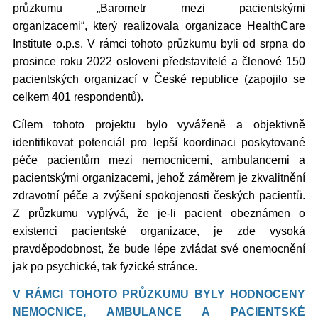
průzkumu „Barometr mezi pacientskými
organizacemi“,
který realizovala
organizace HealthCare
Institute o.p.s. V rámci tohoto průzkumu byli od srpna do
prosince roku 2022 osloveni
představitelé a členové 150
pacientských organizací v České republice (zapojilo se
celkem 401 respondentů).
Cílem tohoto projektu bylo
vyváženě a objektivně
identifikovat potenciál pro lepší koordinaci poskytované
péče pacientům mezi nemocnicemi, ambulancemi a
pacientskými organizacemi, jehož záměrem je zkvalitnění
zdravotní péče a zvýšení spokojenosti českých pacientů.
Z průzkumu vyplývá, že je-li pacient obeznámen o
existenci pacientské organizace, je zde vysoká
pravděpodobnost, že bude lépe zvládat své onemocnění
jak po psychické, tak fyzické stránce.
V RÁMCI TOHOTO PRŮZKUMU BYLY HODNOCENY
NEMOCNICE, AMBULANCE A PACIENTSKÉ