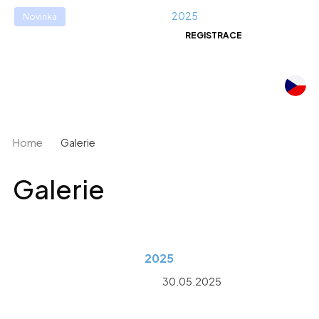
🌟️Efektivní nemocnice
2025
- Strategie zdravotních
Novinka
pojišťoven a nemocnic
REGISTRACE
Home
Galerie
Galerie
2025
30.05.2025